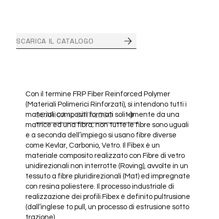
FIBEX INSIDE
SCARICA IL CATALOGO
Con il termine FRP Fiber Reinforced Polymer
(Materiali Polimerici Rinforzati), si intendono tutti i
SCARICA IL CATALOGO
materiali compositi formati solitamente da una
matrice ed una fibra; non tutte le fibre sono uguali
e a seconda dell’impiego si usano fibre diverse
come Kevlar, Carbonio, Vetro. Il Fibex è un
materiale composito realizzato con Fibre di vetro
unidirezionali non interrotte (Roving), avvolte in un
tessuto a fibre pluridirezionali (Mat) ed impregnate
con resina poliestere. Il processo industriale di
realizzazione dei profili Fibex è definito pultrusione
(dall’inglese to pull, un processo di estrusione sotto
trazione).