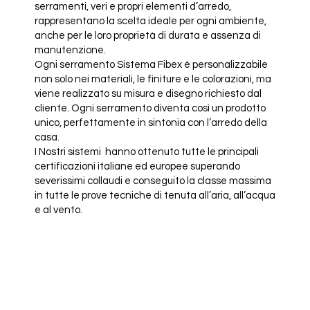
serramenti, veri e propri elementi d’arredo,
rappresentano la scelta ideale per ogni ambiente,
anche per le loro proprietà di durata e assenza di
manutenzione.
Ogni serramento Sistema Fibex è personalizzabile
non solo nei materiali, le finiture e le colorazioni, ma
viene realizzato su misura e disegno richiesto dal
cliente. Ogni serramento diventa così un prodotto
unico, perfettamente in sintonia con l’arredo della
casa.
I Nostri sistemi hanno ottenuto tutte le principali
certificazioni italiane ed europee superando
severissimi collaudi e conseguito la classe massima
in tutte le prove tecniche di tenuta all’aria, all’acqua
e al vento.
Grazie alla bassa conducibilità termica del Fibex, la
serie Sistema Fibex ha raggiunto un risultato senza
pari come isolamento termico, dando una risposta
concreta alle esigenze progettuali e normative di