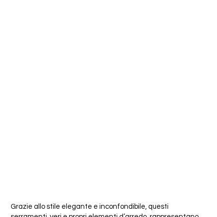
Grazie allo stile elegante e inconfondibile, questi
serramenti, veri e propri elementi d’arredo, rappresentano