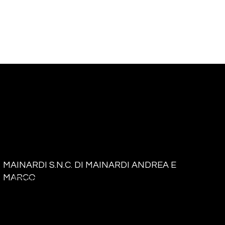
Mainardi
Serramenti
MAINARDI S.N.C. DI MAINARDI ANDREA E
MARCO
Via Castello, 52 - 26020 Genivolta (CR)
info@mainardiserramenti.it
Tel:
348 7352681
P. IVA: 01117980191